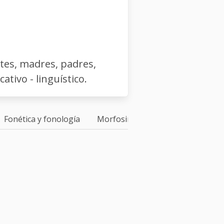
ntes, madres, padres,
tivo - linguístico.
Fonética y fonología
Morfosintaxis
atención
c