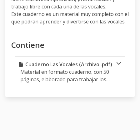
trabajo libre con cada una de las vocales.
Este cuaderno es un material muy completo con el
que podrán aprender y divertirse con las vocales.
Contiene
Cuaderno Las Vocales (Archivo .pdf)
Material en formato cuaderno, con 50
páginas, elaborado para trabajar los
trazos básicos, trazos específicos,
conciencia fonémica, manualidad,
identificación. comprensión, pronunciación
y trabajo libre con cada una de las vocales.
Este cuaderno es un material muy
completo con el que podrán aprender