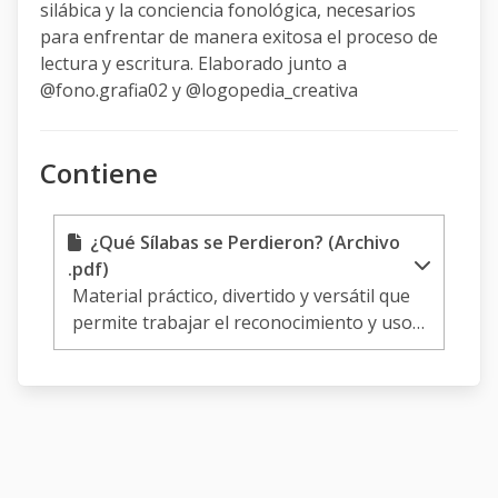
silábica y la conciencia fonológica, necesarios
para enfrentar de manera exitosa el proceso de
lectura y escritura. Elaborado junto a
@fono.grafia02 y @logopedia_creativa
Contiene
¿Qué Sílabas se Perdieron? (Archivo
.pdf)
Material práctico, divertido y versátil que
permite trabajar el reconocimiento y uso
de los sonidos del lenguaje hablado,
mediante la compresión silábica y la
conciencia fonológica, necesarios para
enfrentar de manera exitosa el proceso de
lectura y escritura. Elaborado junto a
@fono.grafia02 y @log