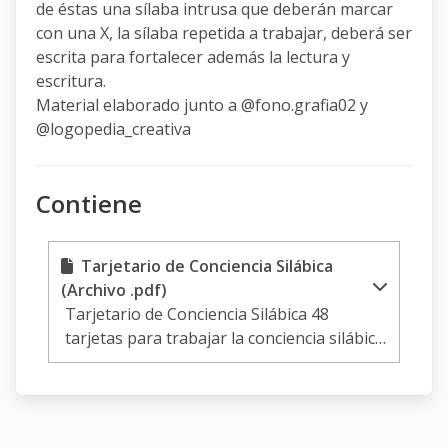
de éstas una sílaba intrusa que deberán marcar
con una X, la sílaba repetida a trabajar, deberá ser
escrita para fortalecer además la lectura y
escritura.
Material elaborado junto a @fono.grafia02 y
@logopedia_creativa
Contiene
Tarjetario de Conciencia Silábica
(Archivo .pdf)
Tarjetario de Conciencia Silábica 48
tarjetas para trabajar la conciencia silábica
en sílaba inicial. a partir de 5 imágenes,
siendo una de éstas una sílaba intrusa que
deberán marcar con una X, la sílaba
repetida a trabajar, deberá ser escrita